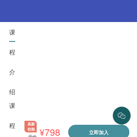
课
程
介
绍
课
程
高薪
¥
798
技能
立即加入
原价