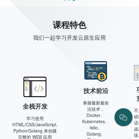
课程特色
我们一起学习开发云原生应用
技术前沿
掌握最新最前
全栈开发
沿技术，
不
Docker、
础
学习使用
Kubernetes、
还
HTML/CSS/JavaScript,
Istio、
战
Python/Golang 来创建
Golang、
练
完整的 WEB 应用